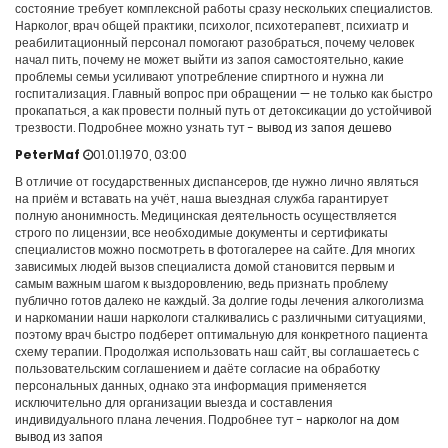
состояние требует комплексной работы сразу нескольких специалистов.
Нарколог, врач общей практики, психолог, психотерапевт, психиатр и
реабилитационный персонал помогают разобраться, почему человек
начал пить, почему не может выйти из запоя самостоятельно, какие
проблемы семьи усиливают употребление спиртного и нужна ли
госпитализация. Главный вопрос при обращении — не только как быстро
прокапаться, а как провести полный путь от детоксикации до устойчивой
трезвости. Подробнее можно узнать тут -
вывод из запоя дешево
PeterMaf
01.01.1970, 03:00
В отличие от государственных диспансеров, где нужно лично являться
на приём и вставать на учёт, наша выездная служба гарантирует
полную анонимность. Медицинская деятельность осуществляется
строго по лицензии, все необходимые документы и сертификаты
специалистов можно посмотреть в фотогалерее на сайте. Для многих
зависимых людей вызов специалиста домой становится первым и
самым важным шагом к выздоровлению, ведь признать проблему
публично готов далеко не каждый. За долгие годы лечения алкоголизма
и наркомании наши наркологи сталкивались с различными ситуациями,
поэтому врач быстро подберет оптимальную для конкретного пациента
схему терапии. Продолжая использовать наш сайт, вы соглашаетесь с
пользовательским соглашением и даёте согласие на обработку
персональных данных, однако эта информация применяется
исключительно для организации выезда и составления
индивидуального плана лечения. Подробнее тут -
нарколог на дом
вывод из запоя