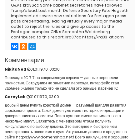
Q&As.
kra36cc
Some cabinet secretaries have followed
Trump’s lead. Last month, Defense Secretary Pete Hegseth
implemented severe new restrictions for Pentagon press
pass credentialing, leading virtually every major media
outlet to reject the rules and give up access to the
Pentagon complex. CNN’s Samantha Waldenberg
contributed to this report. kra37cc https://kra33-at.com
Комментарии
NikitaNed
01.01.1970, 03:00
Переход с 1С 7.7 на современную версию — данные перенесли
полностью. Сотрудники не заметили перехода, интерфейс стал
удобнее. Жалею только что не сделали это раньше.
партнёр 1С
CoreyLab
01.01.1970, 03:00
Добрый день! Купить короткий домен — разумный шаг для развития
серьёзного проекта. Такой домен уже имеет историю индексации и
доверие поисковых систем. Поиск нужного имени занимает всего
несколько минут. Свяжитесь с менеджером, чтобы получить
консультацию по выбору домена. Это выгоднее и быстрее, чем
регистрировать новое имя с нуля. Актуальные домены в продаже на
сайте https://www.domenshop.net/ Всего наилучшего и хорошего