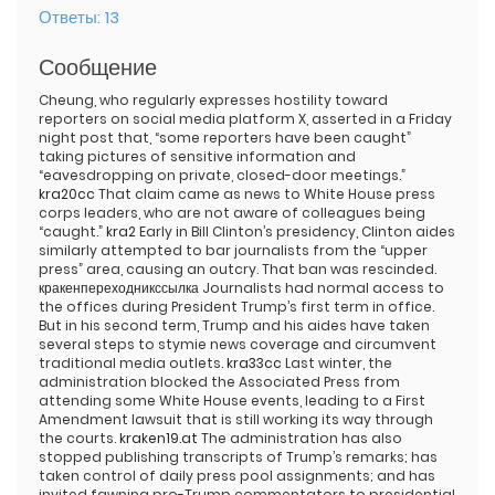
Ответы:
13
Сообщение
Cheung, who regularly expresses hostility toward
reporters on social media platform X, asserted in a Friday
night post that, “some reporters have been caught”
taking pictures of sensitive information and
“eavesdropping on private, closed-door meetings.”
kra20cc
That claim came as news to White House press
corps leaders, who are not aware of colleagues being
“caught.”
kra2
Early in Bill Clinton’s presidency, Clinton aides
similarly attempted to bar journalists from the “upper
press” area, causing an outcry. That ban was rescinded.
кракенпереходникссылка
Journalists had normal access to
the offices during President Trump’s first term in office.
But in his second term, Trump and his aides have taken
several steps to stymie news coverage and circumvent
traditional media outlets.
kra33cc
Last winter, the
administration blocked the Associated Press from
attending some White House events, leading to a First
Amendment lawsuit that is still working its way through
the courts.
kraken19.at
The administration has also
stopped publishing transcripts of Trump’s remarks; has
taken control of daily press pool assignments; and has
invited fawning pro-Trump commentators to presidential