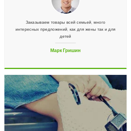
 и три
Заказываем товары всей семьей, много
Отлич
ез
интересных предложений, как для жены так и для
все уд
детей
люди,
Марк Гришин