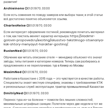
развития!
Archieinono
01.01.1970, 03:00
Если есть сомнения по поводу замеров или выбора ткани, в этой статье
всё достаточно понятно объясняется:
ссылка
.
CharlesHeise
01.01.1970, 03:00
Если интересует оформление гостиной, рекомендую почитать материал
о том, как текстиль меняет характер интерьера:
https://vladimir-
golovin-propovedi.ru/exciting/iskusstvo-tekstilnogo-stsenariya-
kak-shtory-menyayut-harakter-gostinoj/
.
RuslanNed
01.01.1970, 03:00
Обучение как читать описание отеля — менеджер объяснил что значат
звёзды, типы питания и категории номеров. Теперь сам разбираюсь в
предложениях и не переплачиваю.
тур в Кемер из Москвы
MaximNed
01.01.1970, 03:00
Работаем в Казахстане с 2015 года — это чувствуется в качестве работы.
Специалисты знают местную специфику, знакомы с требованиями КТЖ
и региональных служб эксплуатации.
трактор промышленный Казахстан
DmitriyNed
01.01.1970, 03:00
Перенос тура из-за болезни — помогли без лишних сложностей,
минимальные штрафные санкции. Полетели через две недели в тот же
отель. Ситуацию решили спокойно и профессионально.
отдых в Турции