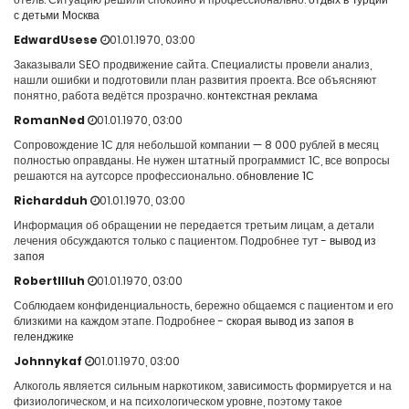
с детьми Москва
EdwardUsese
01.01.1970, 03:00
Заказывали SEO продвижение сайта. Специалисты провели анализ,
нашли ошибки и подготовили план развития проекта. Все объясняют
понятно, работа ведётся прозрачно.
контекстная реклама
RomanNed
01.01.1970, 03:00
Сопровождение 1С для небольшой компании — 8 000 рублей в месяц
полностью оправданы. Не нужен штатный программист 1С, все вопросы
решаются на аутсорсе профессионально.
обновление 1С
Richardduh
01.01.1970, 03:00
Информация об обращении не передается третьим лицам, а детали
лечения обсуждаются только с пациентом. Подробнее тут -
вывод из
запоя
RobertIlluh
01.01.1970, 03:00
Соблюдаем конфиденциальность, бережно общаемся с пациентом и его
близкими на каждом этапе. Подробнее -
скорая вывод из запоя в
геленджике
Johnnykaf
01.01.1970, 03:00
Алкоголь является сильным наркотиком, зависимость формируется и на
физиологическом, и на психологическом уровне, поэтому такое