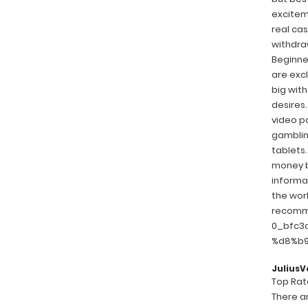
exciteme
real cas
withdraw
Beginner
are excl
big with
desires.
video po
gamblin
tablets.
money b
informat
the worl
recomme
0_bfc3c
%d8%b
JuliusV
Top Rate
There ar