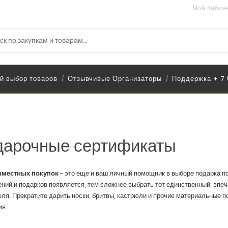
Мой Кабин
й выбор товаров
Отзывчивые Организаторы
Поддержка + 7
/
/
дарочные сертификаты
вместных покупок
- это еще и ваш личный помощник в выборе подарка п
ний и подарков появляется, тем сложнее выбрать тот единственный, впеча
ля. Прекратите дарить носки, бритвы, кастрюли и прочие материальные п
я.