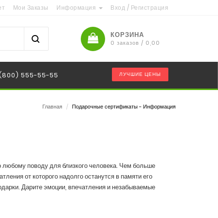
ет
Мои Заказы
Информация
Вход
/
Регистрация
КОРЗИНА
0 заказов / 0,00
 (800) 555-55-55
ЛУЧШИЕ ЦЕНЫ
Главная
/
Подарочные сертификаты - Информация
о любому поводу для близкого человека. Чем больше
тления от которого надолго останутся в памяти его
одарки. Дарите эмоции, впечатления и незабываемые