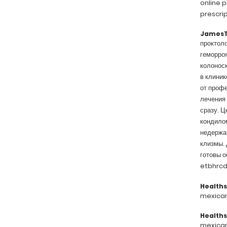
online p
prescri
James
проктоло
геморроя
колоноск
в клиник
от профе
лечения 
сразу. Ц
кондило
недержан
клизмы. 
готовы о
etbhrcdt
Healths
mexican
Healths
mexican