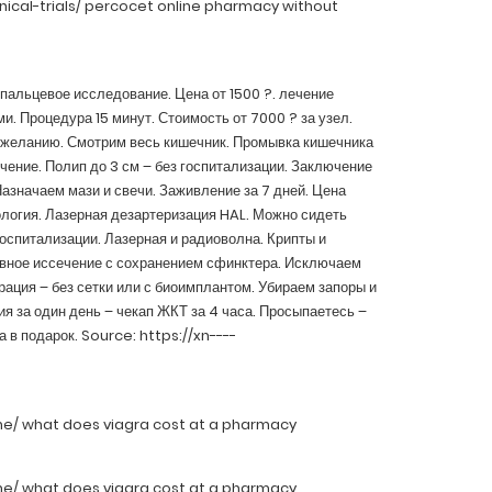
inical-trials/ percocet online pharmacy without
пальцевое исследование. Цена от 1500 ?. лечение
. Процедура 15 минут. Стоимость от 7000 ? за узел.
 желанию. Смотрим весь кишечник. Промывка кишечника
чение. Полип до 3 см – без госпитализации. Заключение
азначаем мази и свечи. Заживление за 7 дней. Цена
логия. Лазерная дезартеризация HAL. Можно сидеть
госпитализации. Лазерная и радиоволна. Крипты и
вное иссечение с сохранением сфинктера. Исключаем
ация – без сетки или с биоимплантом. Убираем запоры и
ия за один день – чекап ЖКТ за 4 часа. Просыпаетесь –
 в подарок. Source: https://xn----
ne/ what does viagra cost at a pharmacy
ne/ what does viagra cost at a pharmacy