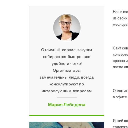
Наши кат
из своих
месяцев.
Сайт сов
ываем товары всей
Отличный сервис, закупки
конверте
, много интересных
собираются быстро, все
срочно и
жений, как для жены
удобно и четко!
после оп
ак и для детей
Организаторы
замечательны люди, всегда
арк Гришин
консультируют по
интересующим вопросам
Оплатить
в офисе
Мария Лебедева
Яркий по
содержат