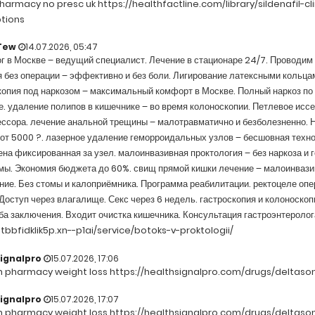
harmacy no presc uk https://healthfactline.com/library/sildenafil-cl
ptions
Tew
14.07.2026, 05:47
г в Москве – ведущий специалист. Лечение в стационаре 24/7. Проводим 
 без операции – эффективно и без боли. Лигирование латексными кольцами
опия под наркозом – максимальный комфорт в Москве. Полный наркоз по
е. удаление полипов в кишечнике – во время колоноскопии. Петлевое иссе
ссора. лечение анальной трещины – малотравматично и безболезненно. Н
от 5000 ?. лазерное удаление геморроидальных узлов – бесшовная техно
ена фиксированная за узел. малоинвазивная проктология – без наркоза и 
мы. Экономия бюджета до 60%. свищ прямой кишки лечение – малоинвази
ие. Без стомы и калоприёмника. Программа реабилитации. ректоцеле опер
Доступ через влагалище. Секс через 6 недель. гастроскопия и колоноскоп
ба заключения. Входит очистка кишечника. Консультация гастроэнтеролога
bbfidklik5p.xn--p1ai/service/botoks-v-proktologii/
ignalpro
15.07.2026, 17:06
 pharmacy weight loss https://healthsignalpro.com/drugs/deltaso
ignalpro
15.07.2026, 17:07
 pharmacy weight loss https://healthsignalpro.com/drugs/deltaso