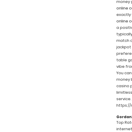
money ga
online 
exactly 
online 
a positi
typicall
match d
jackpot 
prefere
table g
vibe fr
You can 
money be
casino p
limitles
service
https:/
Gorda
Top Rate
internet