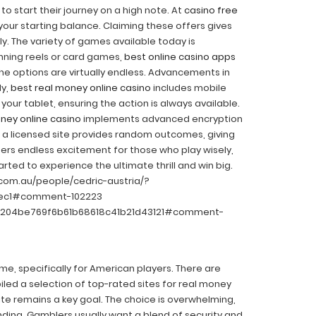
 start their journey on a high note. At
casino free
your starting balance. Claiming these offers gives
lly. The variety of games available today is
nning reels or card games,
best online casino apps
the options are virtually endless. Advancements in
ly,
best real money online casino
includes mobile
your tablet, ensuring the action is always available.
ney online casino
implements advanced encryption
n a licensed site provides random outcomes, giving
ffers endless excitement for those who play wisely,
rted to experience the ultimate thrill and win big.
om.au/people/cedric-austria/?
3ec1#comment-102223
h=f204be769f6b61b68618c41b21d43121#comment-
me, specifically for American players. There are
piled a selection of top-rated sites for real money
te remains a key goal. The choice is overwhelming,
ding. Gamblers usually want a blend of security and