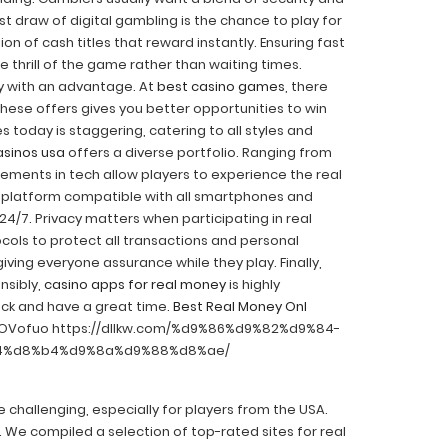
t draw of digital gambling is the chance to play for
on of cash titles that reward instantly. Ensuring fast
he thrill of the game rather than waiting times.
ey with an advantage. At
best casino games
, there
 these offers gives you better opportunities to win
es today is staggering, catering to all styles and
asinos usa
offers a diverse portfolio. Ranging from
cements in tech allow players to experience the real
 platform compatible with all smartphones and
 24/7. Privacy matters when participating in real
ols to protect all transactions and personal
iving everyone assurance while they play. Finally,
nsibly,
casino apps for real money
is highly
uck and have a great time.
Best Real Money Onl
wwOVofuo https://dllkw.com/%d9%86%d9%82%d9%84-
4%d8%b4%d9%8a%d9%88%d8%ae/
 challenging, especially for players from the USA.
y. We compiled a selection of top-rated sites for real