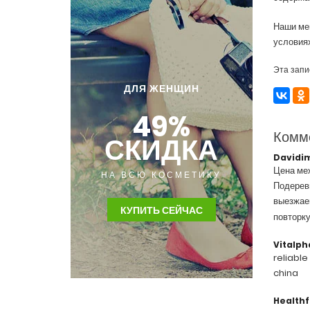
Наши мен
условиях
Эта запи
ДЛЯ ЖЕНЩИН
49%
Комм
СКИДКА
Davidi
Цена меж
НА ВСЮ КОСМЕТИКУ
Подеревн
выезжаем
КУПИТЬ СЕЙЧАС
повторку
Vitalp
reliabl
china
Healthf