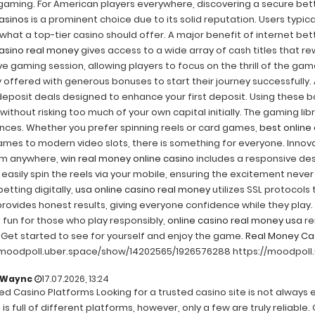
ming. For American players everywhere, discovering a secure betting
casinos
is a prominent choice due to its solid reputation. Users typica
what a top-tier casino should offer. A major benefit of internet bettin
casino real money
gives access to a wide array of cash titles that rewa
ve gaming session, allowing players to focus on the thrill of the ga
y offered with generous bonuses to start their journey successfully.
eposit deals designed to enhance your first deposit. Using these bo
without risking too much of your own capital initially. The gaming li
nces. Whether you prefer spinning reels or card games,
best online
ames to modern video slots, there is something for everyone. Innov
om anywhere,
win real money online casino
includes a responsive des
easily spin the reels via your mobile, ensuring the excitement never
tting digitally,
usa online casino real money
utilizes SSL protocols 
rovides honest results, giving everyone confidence while they play.
s fun for those who play responsibly,
online casino real money usa
re
. Get started to see for yourself and enjoy the game.
Real Money Ca
/moodpoll.uber.space/show/14202565/1926576288 https://moodpol
nWaync
17.07.2026, 13:24
d Casino Platforms Looking for a trusted casino site is not always e
 is full of different platforms, however, only a few are truly reliabl