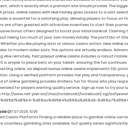
nt, which is exactly what a premium site should provide. The bigges
h prizes,
online casino with real money
gives access to a vast selecti
als is essential for a satisfying play, allowing players to focus on t
s are often greeted with attractive incentives to start their journ
usive bonus offers designed to boost your initial bankroll. Claiming
out risking too much of your own money initially. The portfolio of titl
 Whether you like playing slots or classic casino action,
new online c
ker to modern video slots, the options are virtually endless. Advan
g vibe remotely,
fast payout online casino
includes a robust mobile
 It is simple to place bets on your tablet, ensuring the fun continues
etting online,
no deposit bonus online casino
implements SSL protoc
ion. Using a verified platform provides fair play and transparency, g
d of online gambling provides limitless fun for those who play respo
nded for players wanting quality service. Sign up now to try your l
 http://www.net-pier.biz/chao/notebook2/notebook2.cgi/acFye
9%d9%81%d8%b4-%d8%ac%d9%84%d9%8a%d8%a8-%d8%a7%d9%8
oild
17.07.2026, 10:35
d Casino Platforms Finding a reliable place to gamble online can be
e countless gambling sites available, but quality varies significantl