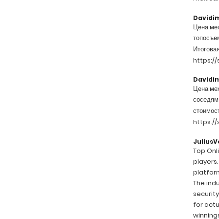
Davidi
Цена меж
топосъем
Итоговая
https:/
Davidi
Цена меж
соседями
стоимост
https:/
JuliusV
Top Onli
players.
platform
The indu
security
for act
winnings