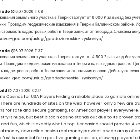
made
16.07.2026, 11:08
евания земельного участка в Твери стартует от 6 000 ? за выезд без уч
ки. Проводим геодезические изыскания в Твери и Калининском районе. 
 стоимость кадастровых работ в Твери зависит от площади. Снижаем цену
/sever-geo.com/uslugi/geodezicheskie-izyskaniya/
made
16.07.2026, 11:37
евания земельного участка в Твери стартует от 4 500 ? за выезд без уче
. Проводим геодезические изыскания в Твери и на выездных трассах. Цена
ь кадастровых работ в Твери зависит от наличия споров. Действуют сезо
/sever-geo.com/uslugi/geodezicheskie-izyskaniya/
oild
17.07.2026, 02:17
ne Casinos for USA Players Finding a reliable place to gamble online
 There are hundreds of sites on the web, however, only a few are tr
s for safe and secure gambling. For American players everywhere, loc
stry is huge, but
best bitcoin casino
stands out due to its proven tr
 and fun, which is exactly what a top-tier casino should provide. A k
ual money,
new online casino real money
provides a wide array of be
 fast is essential for a positive gaming session, allowing players to