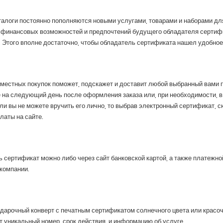
алоги постоянно пополняются новыми услугами, товарами и наборами для
 финансовых возможностей и предпочтений будущего обладателя сертифи
 Этого вполне достаточно, чтобы обладатель сертификата нашел удобное
местных покупок поможет, подскажет и доставит любой выбранный вами 
 на следующий день после оформления заказа или, при необходимости, в 
ли вы не можете вручить его лично, то выбрав электронный сертификат, с
латы на сайте.
 сертификат можно либо через сайт банковской картой, а также платежно
 компании.
дарочный конверт с печатным сертификатом солнечного цвета или красо
 уникальный номер, срок действия и информацию об услуге.