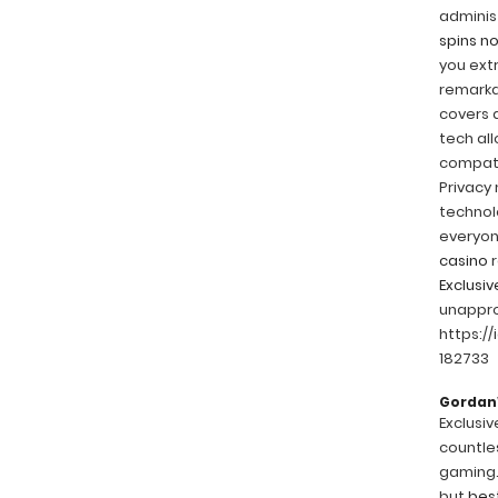
administ
spins n
you extr
remarka
covers a
tech al
compatib
Privacy
technol
everyone
casino
r
Exclusiv
unappr
https:/
182733
Gorda
Exclusiv
countles
gaming.
but
best