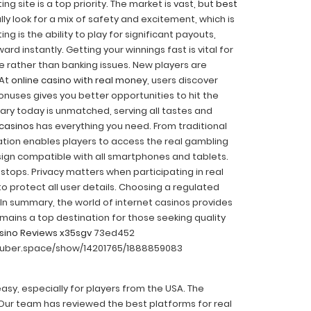
 site is a top priority. The market is vast, but
best
lly look for a mix of safety and excitement, which is
g is the ability to play for significant payouts,
rd instantly. Getting your winnings fast is vital for
me rather than banking issues. New players are
 At
online casino with real money
, users discover
nuses gives you better opportunities to hit the
brary today is unmatched, serving all tastes and
 casinos
has everything you need. From traditional
ation enables players to access the real gambling
ign compatible with all smartphones and tablets.
 stops. Privacy matters when participating in real
to protect all user details. Choosing a regulated
 In summary, the world of internet casinos provides
mains a top destination for those seeking quality
sino Reviews x35sgv
73ed452
l.uber.space/show/14201765/1888859083
asy, especially for players from the USA. The
e. Our team has reviewed the best platforms for real