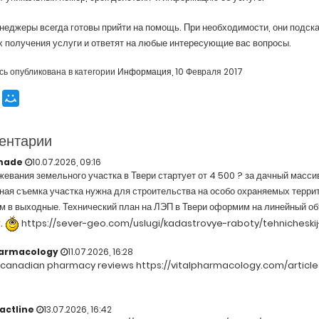
еджеры всегда готовы прийти на помощь. При необходимости, они подска
 получения услуги и ответят на любые интересующие вас вопросы.
сь опубликована в категории
Информация
,
10 Февраля 2017
ентарии
made
10.07.2026, 09:16
евания земельного участка в Твери стартует от 4 500 ? за дачный массив
ая съемка участка нужна для строительства на особо охраняемых терри
 в выходные. Технический план на ЛЭП в Твери оформим на линейный объ
.
https://sever-geo.com/uslugi/kadastrovye-raboty/tehnicheski
harmacology
11.07.2026, 16:28
e canadian pharmacy reviews https://vitalpharmacology.com/articl
actline
13.07.2026, 16:42