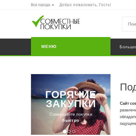
Все города
Добро пожаловать, Гость!
МЕНЮ
Большо
По
РЯЧИЕ
БОЛЬШИЕ
КУПКИ
СКИДКИ
Сайт со
развлече
ршайте покупки
Покупайте товары на
обладате
быстро
сезонной распродаже
ощущени