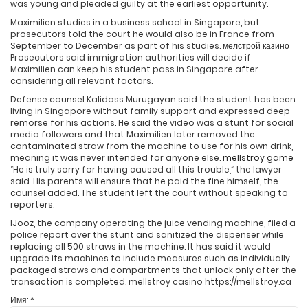
was young and pleaded guilty at the earliest opportunity.
Maximilien studies in a business school in Singapore, but
prosecutors told the court he would also be in France from
September to December as part of his studies.
мелстрой казино
Prosecutors said immigration authorities will decide if
Maximilien can keep his student pass in Singapore after
considering all relevant factors.
Defense counsel Kalidass Murugayan said the student has been
living in Singapore without family support and expressed deep
remorse for his actions. He said the video was a stunt for social
media followers and that Maximilien later removed the
contaminated straw from the machine to use for his own drink,
meaning it was never intended for anyone else.
mellstroy game
“He is truly sorry for having caused all this trouble,” the lawyer
said. His parents will ensure that he paid the fine himself, the
counsel added. The student left the court without speaking to
reporters.
IJooz, the company operating the juice vending machine, filed a
police report over the stunt and sanitized the dispenser while
replacing all 500 straws in the machine. It has said it would
upgrade its machines to include measures such as individually
packaged straws and compartments that unlock only after the
transaction is completed. mellstroy casino https://mellstroy.ca
Имя:
*