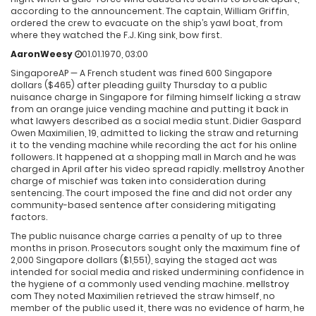
according to the announcement. The captain, William Griffin,
ordered the crew to evacuate on the ship’s yawl boat, from
where they watched the F.J. King sink, bow first.
AaronWeesy
01.01.1970, 03:00
SingaporeAP — A French student was fined 600 Singapore
dollars ($465) after pleading guilty Thursday to a public
nuisance charge in Singapore for filming himself licking a straw
from an orange juice vending machine and putting it back in
what lawyers described as a social media stunt. Didier Gaspard
Owen Maximilien, 19, admitted to licking the straw and returning
it to the vending machine while recording the act for his online
followers. It happened at a shopping mall in March and he was
charged in April after his video spread rapidly.
mellstroy
Another
charge of mischief was taken into consideration during
sentencing. The court imposed the fine and did not order any
community-based sentence after considering mitigating
factors.
The public nuisance charge carries a penalty of up to three
months in prison. Prosecutors sought only the maximum fine of
2,000 Singapore dollars ($1,551), saying the staged act was
intended for social media and risked undermining confidence in
the hygiene of a commonly used vending machine.
mellstroy
com
They noted Maximilien retrieved the straw himself, no
member of the public used it, there was no evidence of harm, he