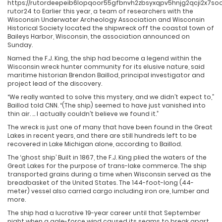
https://rutordeepeib6lopqoor55gfbnvh2zbsyxqpv5hnjg2qcji2x7s
rutor24 to Earlier this year, a team of researchers with the
Wisconsin Underwater Archeology Association and Wisconsin
Historical Society located the shipwreck off the coastal town of
Baileys Harbor, Wisconsin, the association announced on
Sunday.
Named the F.J. King, the ship had become a legend within the
Wisconsin wreck hunter community for its elusive nature, said
maritime historian Brendon Baillod, principal investigator and
project lead of the discovery.
“We really wanted to solve this mystery, and we didn’t expect to,”
Baillod told CNN. “(The ship) seemed to have just vanished into
thin air. … I actually couldn’t believe we found it.”
The wreck is just one of many that have been found in the Great
Lakes in recent years, and there are still hundreds left to be
recovered in Lake Michigan alone, according to Baillod.
The ‘ghost ship’ Built in 1867, the F.J. King plied the waters of the
Great Lakes for the purpose of trans-lake commerce. The ship
transported grains during a time when Wisconsin served as the
breadbasket of the United States. The 144-foot-long (44-
meter) vessel also carried cargo including iron ore, lumber and
more.
The ship had a lucrative 19-year career until that September
night when a gale-force wind caused its seams to break apart,