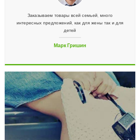
 и три
Заказываем товары всей семьей, много
Отлич
ез
интересных предложений, как для жены так и для
все уд
детей
люди,
Марк Гришин