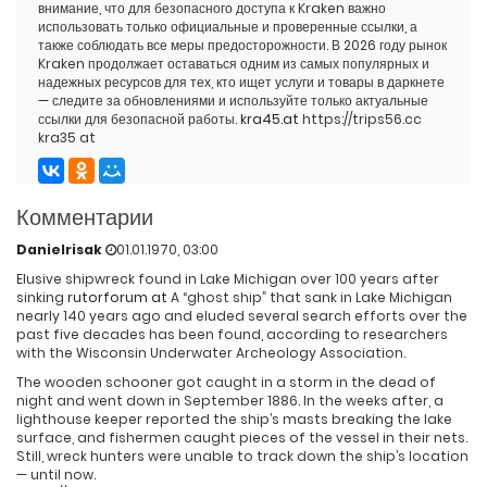
внимание, что для безопасного доступа к Kraken важно
использовать только официальные и проверенные ссылки, а
также соблюдать все меры предосторожности. В 2026 году рынок
Kraken продолжает оставаться одним из самых популярных и
надежных ресурсов для тех, кто ищет услуги и товары в даркнете
— следите за обновлениями и используйте только актуальные
ссылки для безопасной работы.
kra45.at
https://trips56.cc
kra35 at
Комментарии
Danielrisak
01.01.1970, 03:00
Elusive shipwreck found in Lake Michigan over 100 years after
sinking
rutorforum at
A “ghost ship” that sank in Lake Michigan
nearly 140 years ago and eluded several search efforts over the
past five decades has been found, according to researchers
with the Wisconsin Underwater Archeology Association.
The wooden schooner got caught in a storm in the dead of
night and went down in September 1886. In the weeks after, a
lighthouse keeper reported the ship’s masts breaking the lake
surface, and fishermen caught pieces of the vessel in their nets.
Still, wreck hunters were unable to track down the ship’s location
— until now.