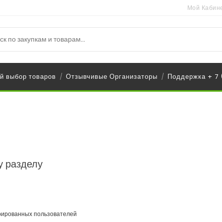
Мой Кабин
й выбор товаров
Отзывчивые Организаторы
Поддержка + 7
/
/
у разделу
трированных пользователей