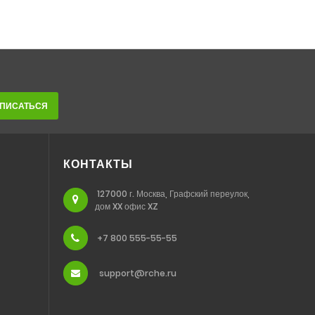
ПИСАТЬСЯ
КОНТАКТЫ
127000 г. Москва, Графский переулок,
дом XX офис XZ
+7 800 555-55-55
support@rche.ru