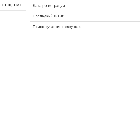
ООБЩЕНИЕ
Дата регистрации:
Последний визит:
Принял участие в закупках:
й
Отличный сервис, закупки
ых
собираются быстро, все
ны
удобно и четко!
Организаторы
замечательны люди, всегда
консультируют по
интересующим вопросам
Мария Лебедева