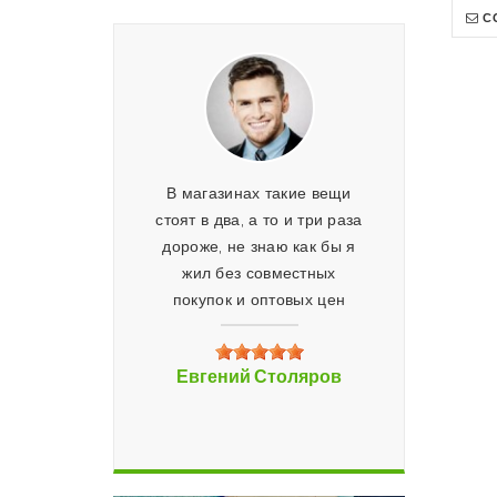
С
В магазинах такие вещи
Заказываем товары все
стоят в два, а то и три раза
семьей, много интересн
дороже, не знаю как бы я
предложений, как для же
жил без совместных
так и для детей
покупок и оптовых цен
Марк Гришин
Евгений Столяров