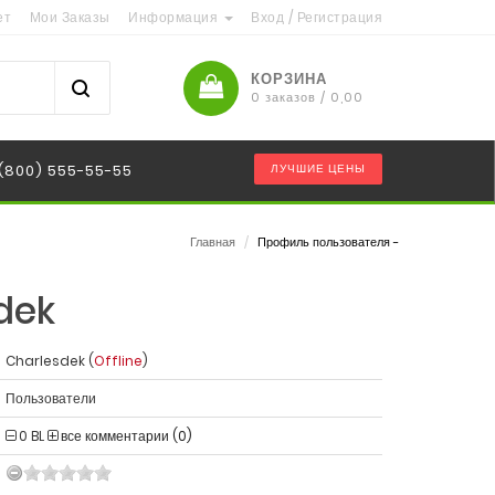
ет
Мои Заказы
Информация
Вход
/
Регистрация
КОРЗИНА
0 заказов / 0,00
 (800) 555-55-55
ЛУЧШИЕ ЦЕНЫ
Главная
/
Профиль пользователя -
dek
Charlesdek (
Offline
)
Пользователи
0
BL
все комментарии (0)