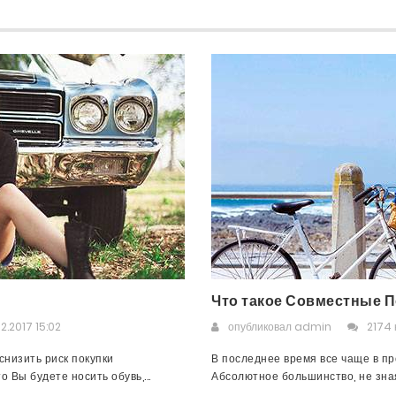
Что такое Совместные П
2.2017 15:02
опубликовал
admin
2174
низить риск покупки
В последнее время все чаще в пр
 Вы будете носить обувь,...
Абсолютное большинство, не зная,