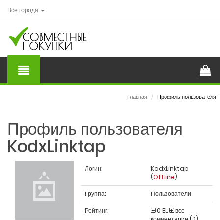
Все города
Главная
/
Профиль пользователя -
Профиль пользователя
KodxLinktap
Логин:
KodxLinktap
(
Offline
)
Группа:
Пользователи
Рейтинг:
0
BL
все
комментарии (0)