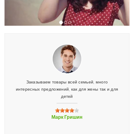
 и три
Заказываем товары всей семьей, много
Отлич
ез
интересных предложений, как для жены так и для
все уд
детей
люди,
Марк Гришин