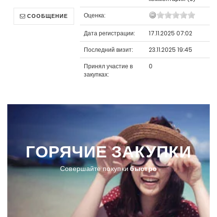
Оценка:
СООБЩЕНИЕ
Дата регистрации:
17.11.2025 07:02
Последний визит:
23.11.2025 19:45
Принял участие в
0
закупках:
ЯЧИЕ
ЗАКУПКИ
БОЛ
Совершайте покупки
быстро
Покупайте т